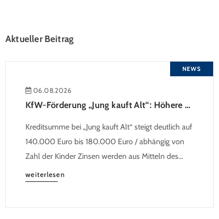
Aktueller Beitrag
NEWS
06.08.2026
KfW-Förderung „Jung kauft Alt“: Höhere Kredite ab August 2026
Kreditsumme bei „Jung kauft Alt“ steigt deutlich auf
140.000 Euro bis 180.000 Euro / abhängig von
Zahl der Kinder Zinsen werden aus Mitteln des
Bundes verbilligt: Heutiger Zins bei 0,53 Prozent
weiterlesen
effektiv bei 35 Jahren Laufzeit und 10 Jahren
Zinsbindung Antragstellende verpflichten sich zu
energetischer Sanierung binnen 54 Monaten nach