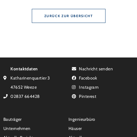
Förderzusage / Sanierung in Einzelmaßnahmen […]
ZURÜCK ZUR ÜBERSICHT
Kontaktdaten
Nachricht senden
Katharinenquartier 3
Facebook
47652 Weeze
Instagram
02837 664428
Pinterest
Bauträger
Ingenieurbüro
Unternehmen
Häuser