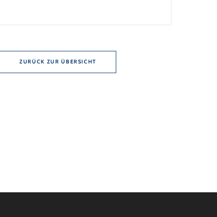
nd 10 Jahren Zinsbindung Antragstellende
en sich zu energetischer Sanierung binnen 54
ch Förderzusage / Sanierung in
nahmen […]
ZURÜCK ZUR ÜBERSICHT