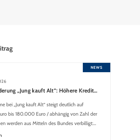
itrag
NEWS
026
KfW-Förderung „Jung kauft Alt“: Höhere Kredite ab August 2026
 bei „Jung kauft Alt“ steigt deutlich auf
ro bis 180.000 Euro / abhängig von Zahl der
sen werden aus Mitteln des Bundes verbilligt:
ns bei 0,53 Prozent effektiv bei 35 Jahren
n