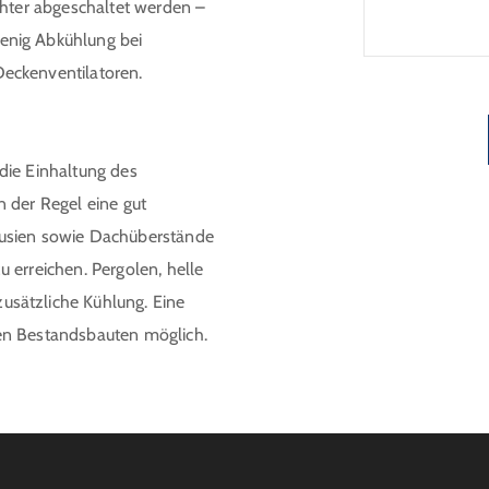
chter abgeschaltet werden –
Laufzeit u
enig Abkühlung bei
verpflicht
eckenventilatoren.
Monaten na
Einzelmaß
die Einhaltung des
 der Regel eine gut
ousien sowie Dachüberstände
 erreichen. Pergolen, helle
sätzliche Kühlung. Eine
en Bestandsbauten möglich.