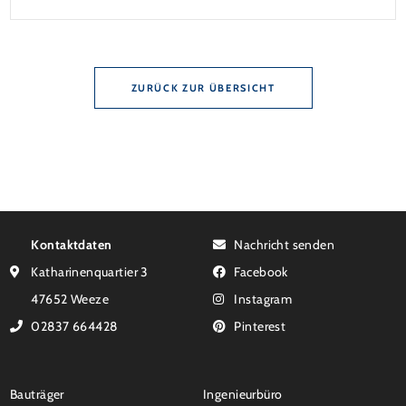
Zinsbindung Antragstellende verpflichten sich zu
energetischer Sanierung binnen 54 Monaten nach
Förderzusage / Sanierung in Einzelmaßnahmen […]
ZURÜCK ZUR ÜBERSICHT
Kontaktdaten
Nachricht senden
Katharinenquartier 3
Facebook
47652 Weeze
Instagram
02837 664428
Pinterest
Bauträger
Ingenieurbüro