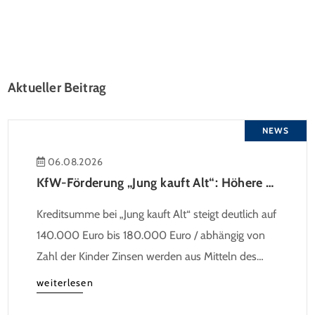
Aktueller Beitrag
NEWS
06.08.2026
KfW-Förderung „Jung kauft Alt“: Höhere Kredite ab August 2026
Kreditsumme bei „Jung kauft Alt“ steigt deutlich auf
140.000 Euro bis 180.000 Euro / abhängig von
Zahl der Kinder Zinsen werden aus Mitteln des
Bundes verbilligt: Heutiger Zins bei 0,53 Prozent
weiterlesen
effektiv bei 35 Jahren Laufzeit und 10 Jahren