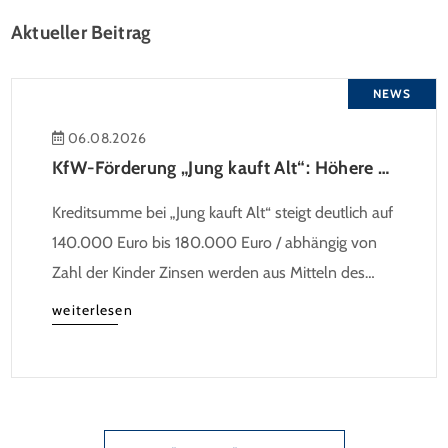
Aktueller Beitrag
NEWS
06.08.2026
KfW-Förderung „Jung kauft Alt“: Höhere Kredite ab August 2026
Kreditsumme bei „Jung kauft Alt“ steigt deutlich auf
140.000 Euro bis 180.000 Euro / abhängig von
Zahl der Kinder Zinsen werden aus Mitteln des
Bundes verbilligt: Heutiger Zins bei 0,53 Prozent
weiterlesen
effektiv bei 35 Jahren Laufzeit und 10 Jahren
Zinsbindung Antragstellende verpflichten sich zu
energetischer Sanierung binnen 54 Monaten nach
Förderzusage / Sanierung in Einzelmaßnahmen […]