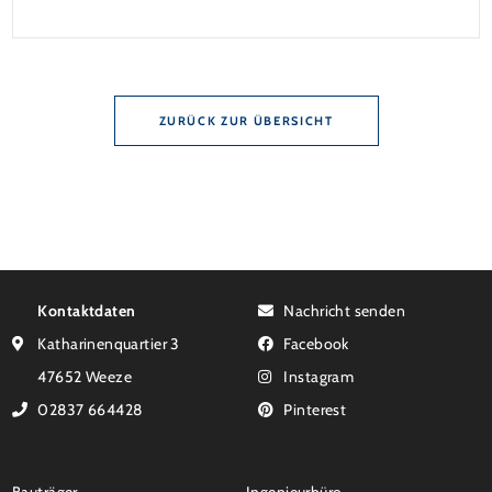
Zinsbindung Antragstellende verpflichten sich zu
energetischer Sanierung binnen 54 Monaten nach
Förderzusage / Sanierung in Einzelmaßnahmen […]
ZURÜCK ZUR ÜBERSICHT
Kontaktdaten
Nachricht senden
Katharinenquartier 3
Facebook
47652 Weeze
Instagram
02837 664428
Pinterest
Bauträger
Ingenieurbüro