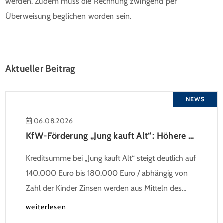
werden. Zudem muss die Rechnung zwingend per
Überweisung beglichen worden sein.
Aktueller Beitrag
NEWS
06.08.2026
KfW-Förderung „Jung kauft Alt“: Höhere Kredite ab August 2026
Kreditsumme bei „Jung kauft Alt“ steigt deutlich auf
140.000 Euro bis 180.000 Euro / abhängig von
Zahl der Kinder Zinsen werden aus Mitteln des
Bundes verbilligt: Heutiger Zins bei 0,53 Prozent
weiterlesen
effektiv bei 35 Jahren Laufzeit und 10 Jahren