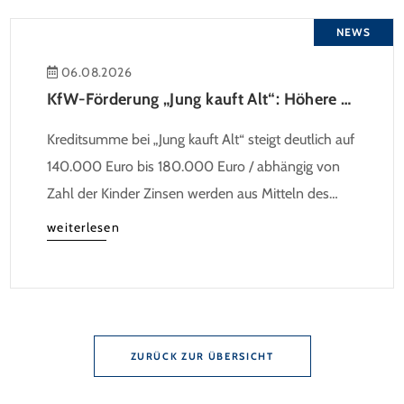
NEWS
06.08.2026
KfW-Förderung „Jung kauft Alt“: Höhere Kredite ab August 2026
Kreditsumme bei „Jung kauft Alt“ steigt deutlich auf
140.000 Euro bis 180.000 Euro / abhängig von
Zahl der Kinder Zinsen werden aus Mitteln des
Bundes verbilligt: Heutiger Zins bei 0,53 Prozent
weiterlesen
effektiv bei 35 Jahren Laufzeit und 10 Jahren
Zinsbindung Antragstellende verpflichten sich zu
energetischer Sanierung binnen 54 Monaten nach
Förderzusage / Sanierung in Einzelmaßnahmen […]
ZURÜCK ZUR ÜBERSICHT