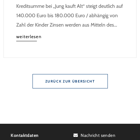
Kreditsumme bei „Jung kauft Alt“ steigt deutlich auf
140.000 Euro bis 180.000 Euro / abhängig von
Zahl der Kinder Zinsen werden aus Mitteln des
Bundes verbilligt: Heutiger Zins bei 0,53 Prozent
weiterlesen
effektiv bei 35 Jahren Laufzeit und 10 Jahren
Zinsbindung Antragstellende verpflichten sich zu
energetischer Sanierung binnen 54 Monaten nach
Förderzusage / Sanierung in Einzelmaßnahmen […]
ZURÜCK ZUR ÜBERSICHT
Kontaktdaten
Nachricht senden