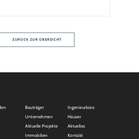
nd 10 Jahren Zinsbindung Antragstellende
en sich zu energetischer Sanierung binnen 54
ch Förderzusage / Sanierung in
nahmen […]
ZURÜCK ZUR ÜBERSICHT
den
Bauträger
Ingenieurbüro
Unternehmen
Häuser
Aktuelle Projekte
Aktuelles
Immobilien
Kontakt