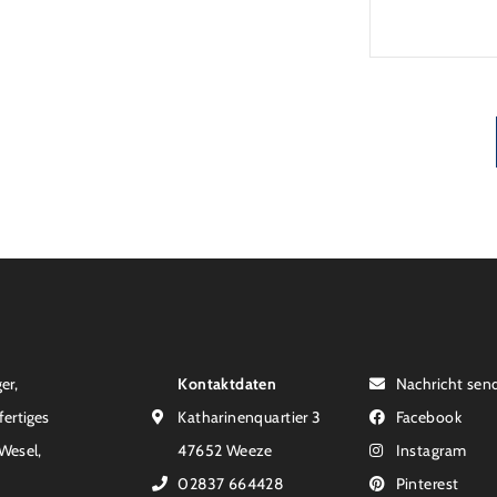
Laufzeit u
verpflicht
Monaten na
Einzelmaß
er,
Kontaktdaten
Nachricht sen
fertiges
Katharinenquartier 3
Facebook
 Wesel,
47652 Weeze
Instagram
02837 664428
Pinterest