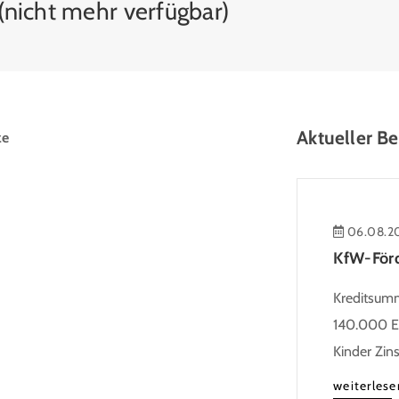
nicht mehr verfügbar)
Aktueller Be
ze
06.08.2
Kreditsumme
140.000 Eu
Kinder Zin
Heutiger Zi
weiterlese