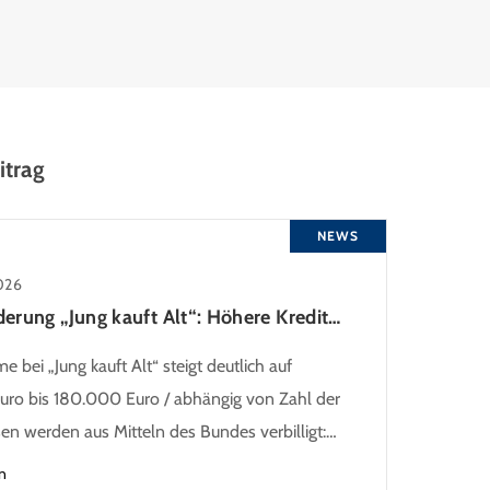
itrag
NEWS
026
KfW-Förderung „Jung kauft Alt“: Höhere Kredite ab August 2026
 bei „Jung kauft Alt“ steigt deutlich auf
ro bis 180.000 Euro / abhängig von Zahl der
sen werden aus Mitteln des Bundes verbilligt:
ns bei 0,53 Prozent effektiv bei 35 Jahren
n