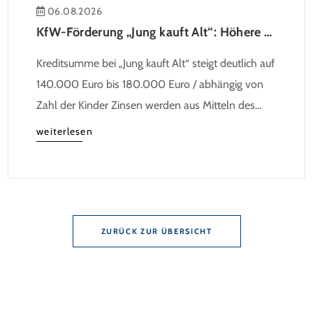
06.08.2026
KfW-Förderung „Jung kauft Alt“: Höhere Kredite ab August 2026
Kreditsumme bei „Jung kauft Alt“ steigt deutlich auf
140.000 Euro bis 180.000 Euro / abhängig von
Zahl der Kinder Zinsen werden aus Mitteln des
Bundes verbilligt: Heutiger Zins bei 0,53 Prozent
weiterlesen
effektiv bei 35 Jahren Laufzeit und 10 Jahren
Zinsbindung Antragstellende verpflichten sich zu
energetischer Sanierung binnen 54 Monaten nach
Förderzusage / Sanierung in Einzelmaßnahmen […]
ZURÜCK ZUR ÜBERSICHT