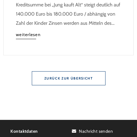
Kreditsumme bei „Jung kauft Alt“ steigt deutlich auf
140.000 Euro bis 180.000 Euro / abhängig von
Zahl der Kinder Zinsen werden aus Mitteln des
Bundes verbilligt: Heutiger Zins bei 0,53 Prozent
weiterlesen
effektiv bei 35 Jahren Laufzeit und 10 Jahren
Zinsbindung Antragstellende verpflichten sich zu
energetischer Sanierung binnen 54 Monaten nach
Förderzusage / Sanierung in Einzelmaßnahmen […]
ZURÜCK ZUR ÜBERSICHT
Kontaktdaten
Nachricht senden