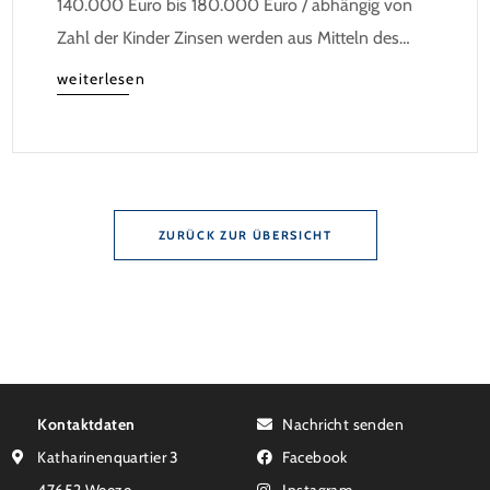
140.000 Euro bis 180.000 Euro / abhängig von
Zahl der Kinder Zinsen werden aus Mitteln des
Bundes verbilligt: Heutiger Zins bei 0,53 Prozent
weiterlesen
effektiv bei 35 Jahren Laufzeit und 10 Jahren
Zinsbindung Antragstellende verpflichten sich zu
energetischer Sanierung binnen 54 Monaten nach
Förderzusage / Sanierung in Einzelmaßnahmen […]
ZURÜCK ZUR ÜBERSICHT
Kontaktdaten
Nachricht senden
Katharinenquartier 3
Facebook
47652 Weeze
Instagram