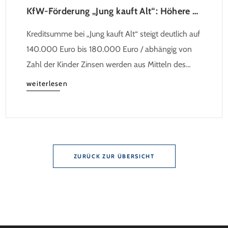
KfW-Förderung „Jung kauft Alt“: Höhere Kredite ab August 2026
Kreditsumme bei „Jung kauft Alt“ steigt deutlich auf
140.000 Euro bis 180.000 Euro / abhängig von
Zahl der Kinder Zinsen werden aus Mitteln des
Bundes verbilligt: Heutiger Zins bei 0,53 Prozent
weiterlesen
effektiv bei 35 Jahren Laufzeit und 10 Jahren
Zinsbindung Antragstellende verpflichten sich zu
energetischer Sanierung binnen 54 Monaten nach
Förderzusage / Sanierung in Einzelmaßnahmen […]
ZURÜCK ZUR ÜBERSICHT