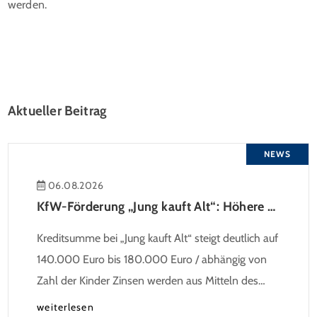
werden.
Aktueller Beitrag
NEWS
06.08.2026
KfW-Förderung „Jung kauft Alt“: Höhere Kredite ab August 2026
Kreditsumme bei „Jung kauft Alt“ steigt deutlich auf
140.000 Euro bis 180.000 Euro / abhängig von
Zahl der Kinder Zinsen werden aus Mitteln des
Bundes verbilligt: Heutiger Zins bei 0,53 Prozent
weiterlesen