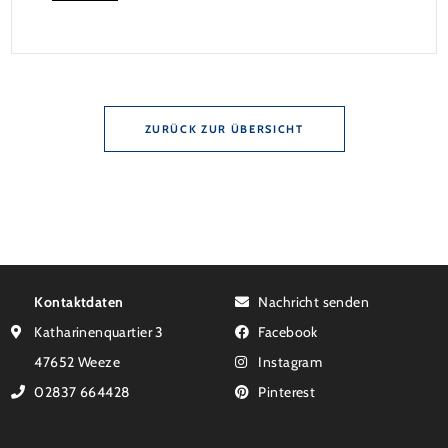
effektiv bei 35 Jahren Laufzeit und 10 Jahren
Zinsbindung Antragstellende verpflichten sich zu
energetischer Sanierung binnen 54 Monaten nach
Förderzusage / Sanierung in Einzelmaßnahmen […]
ZURÜCK ZUR ÜBERSICHT
Kontaktdaten
Nachricht senden
Katharinenquartier 3
Facebook
47652 Weeze
Instagram
02837 664428
Pinterest