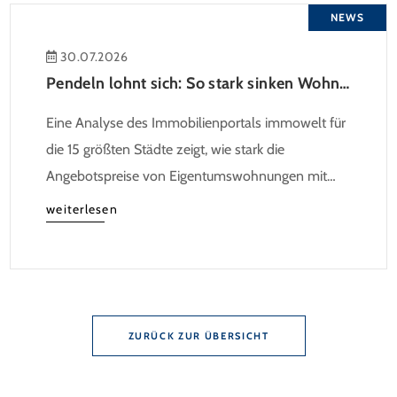
NEWS
30.07.2026
Pendeln lohnt sich: So stark sinken Wohnungspreise im Umland
Eine Analyse des Immobilienportals immowelt für
die 15 größten Städte zeigt, wie stark die
Angebotspreise von Eigentumswohnungen mit
zunehmender Entfernung sinken:
weiterlesen
ZURÜCK ZUR ÜBERSICHT