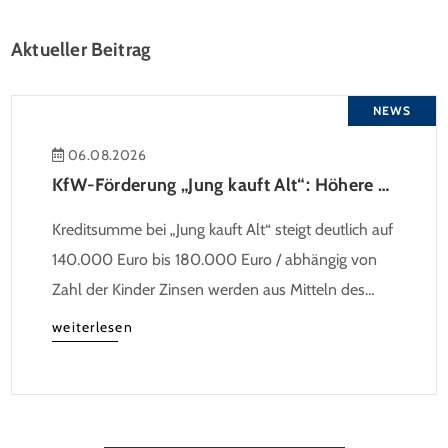
Aktueller Beitrag
NEWS
06.08.2026
KfW-Förderung „Jung kauft Alt“: Höhere Kredite ab August 2026
Kreditsumme bei „Jung kauft Alt“ steigt deutlich auf
140.000 Euro bis 180.000 Euro / abhängig von
Zahl der Kinder Zinsen werden aus Mitteln des
Bundes verbilligt: Heutiger Zins bei 0,53 Prozent
weiterlesen
effektiv bei 35 Jahren Laufzeit und 10 Jahren
Zinsbindung Antragstellende verpflichten sich zu
energetischer Sanierung binnen 54 Monaten nach
Förderzusage / Sanierung in Einzelmaßnahmen […]