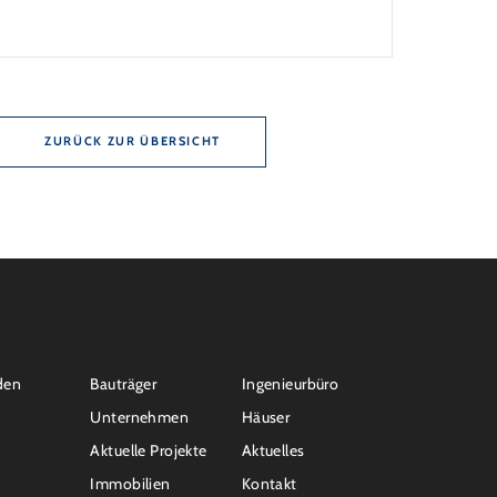
nd 10 Jahren Zinsbindung Antragstellende
en sich zu energetischer Sanierung binnen 54
ch Förderzusage / Sanierung in
nahmen […]
ZURÜCK ZUR ÜBERSICHT
den
Bauträger
Ingenieurbüro
Unternehmen
Häuser
Aktuelle Projekte
Aktuelles
Immobilien
Kontakt