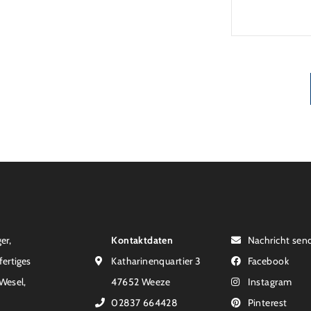
Laufzeit u
verpflicht
Monaten na
Einzelmaß
er,
Kontaktdaten
Nachricht sen
fertiges
Katharinenquartier 3
Facebook
 Wesel,
47652 Weeze
Instagram
02837 664428
Pinterest