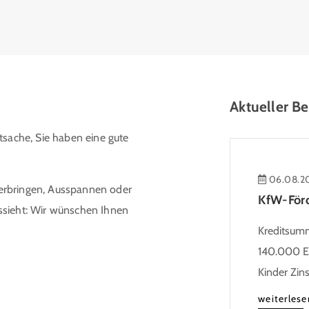
Aktueller Be
tsache, Sie haben eine gute
06.08.2
erbringen, Ausspannen oder
ssieht: Wir wünschen Ihnen
Kreditsumme
140.000 Eu
Kinder Zin
Heutiger Zi
weiterlese