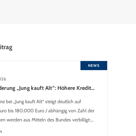
itrag
NEWS
026
KfW-Förderung „Jung kauft Alt“: Höhere Kredite ab August 2026
 bei „Jung kauft Alt“ steigt deutlich auf
ro bis 180.000 Euro / abhängig von Zahl der
sen werden aus Mitteln des Bundes verbilligt:
ns bei 0,53 Prozent effektiv bei 35 Jahren
n