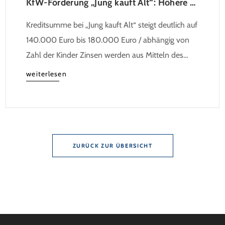
KfW-Förderung „Jung kauft Alt“: Höhere Kredite ab August 2026
Kreditsumme bei „Jung kauft Alt“ steigt deutlich auf
140.000 Euro bis 180.000 Euro / abhängig von
Zahl der Kinder Zinsen werden aus Mitteln des
Bundes verbilligt: Heutiger Zins bei 0,53 Prozent
weiterlesen
effektiv bei 35 Jahren Laufzeit und 10 Jahren
Zinsbindung Antragstellende verpflichten sich zu
energetischer Sanierung binnen 54 Monaten nach
Förderzusage / Sanierung in Einzelmaßnahmen […]
ZURÜCK ZUR ÜBERSICHT