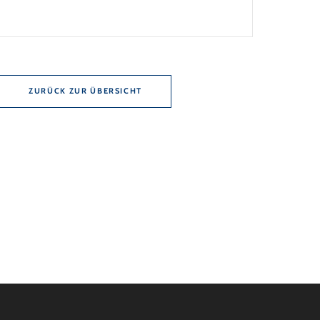
nd 10 Jahren Zinsbindung Antragstellende
en sich zu energetischer Sanierung binnen 54
ch Förderzusage / Sanierung in
nahmen […]
ZURÜCK ZUR ÜBERSICHT