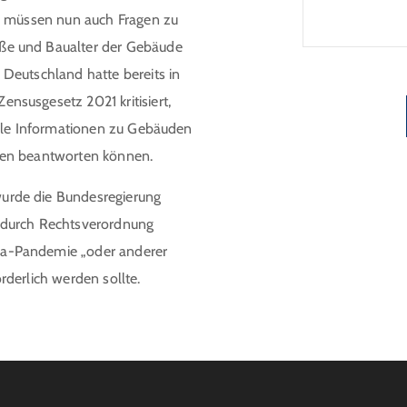
Laufzeit u
So müssen nun auch Fragen zu
verpflicht
ße und Baualter der Gebäude
Monaten na
Deutschland hatte bereits in
Einzelmaß
nsusgesetz 2021 kritisiert,
alle Informationen zu Gebäuden
gen beantworten können.
urde die Bundesregierung
 durch Rechtsverordnung
a-Pandemie „oder anderer
derlich werden sollte.