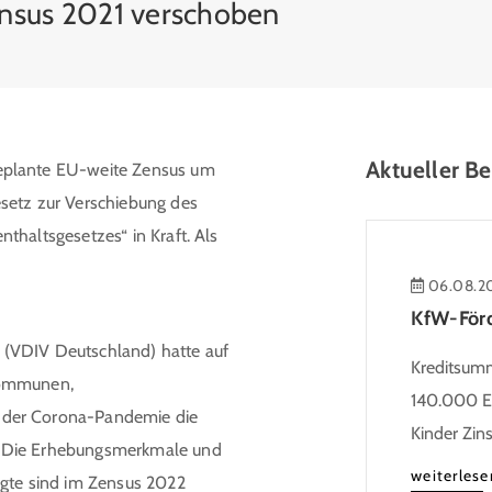
Zensus 2021 verschoben
Aktueller Be
eplante EU-weite Zensus um
setz zur Verschiebung des
thaltsgesetzes“ in Kraft. Als
06.08.2
 (VDIV Deutschland) hatte auf
Kreditsumme
Kommunen,
140.000 Eu
 der Corona-Pandemie die
Kinder Zin
. Die Erhebungsmerkmale und
Heutiger Zi
weiterlese
igte sind im Zensus 2022