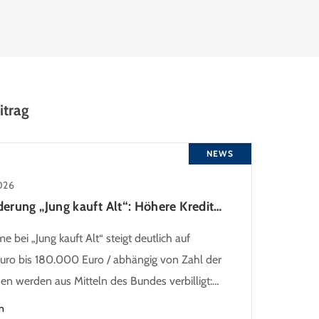
itrag
NEWS
026
KfW-Förderung „Jung kauft Alt“: Höhere Kredite ab August 2026
 bei „Jung kauft Alt“ steigt deutlich auf
ro bis 180.000 Euro / abhängig von Zahl der
sen werden aus Mitteln des Bundes verbilligt:
ns bei 0,53 Prozent effektiv bei 35 Jahren
n