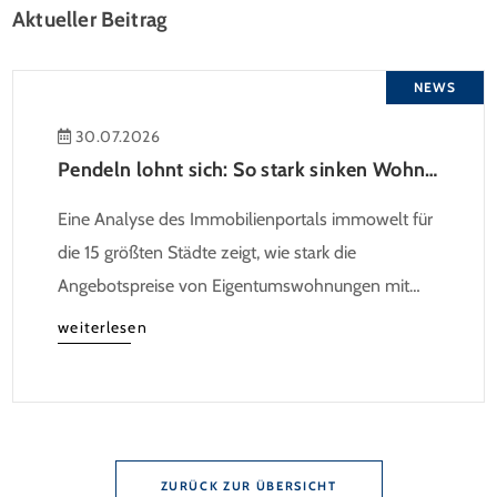
Aktueller Beitrag
NEWS
30.07.2026
Pendeln lohnt sich: So stark sinken Wohnungspreise im Umland
Eine Analyse des Immobilienportals immowelt für
die 15 größten Städte zeigt, wie stark die
Angebotspreise von Eigentumswohnungen mit
zunehmender Entfernung sinken:
weiterlesen
ZURÜCK ZUR ÜBERSICHT