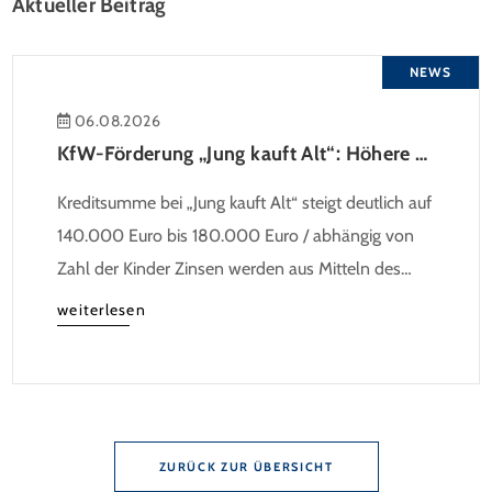
Aktueller Beitrag
NEWS
06.08.2026
KfW-Förderung „Jung kauft Alt“: Höhere Kredite ab August 2026
Kreditsumme bei „Jung kauft Alt“ steigt deutlich auf
140.000 Euro bis 180.000 Euro / abhängig von
Zahl der Kinder Zinsen werden aus Mitteln des
Bundes verbilligt: Heutiger Zins bei 0,53 Prozent
weiterlesen
effektiv bei 35 Jahren Laufzeit und 10 Jahren
Zinsbindung Antragstellende verpflichten sich zu
energetischer Sanierung binnen 54 Monaten nach
Förderzusage / Sanierung in Einzelmaßnahmen […]
ZURÜCK ZUR ÜBERSICHT