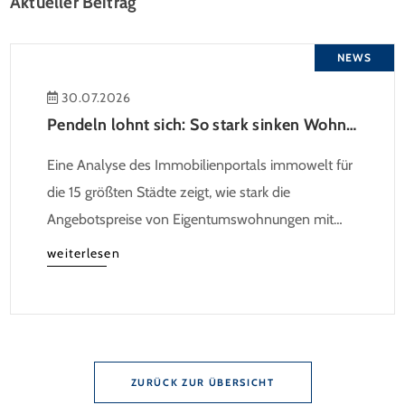
Aktueller Beitrag
NEWS
30.07.2026
Pendeln lohnt sich: So stark sinken Wohnungspreise im Umland
Eine Analyse des Immobilienportals immowelt für
die 15 größten Städte zeigt, wie stark die
Angebotspreise von Eigentumswohnungen mit
zunehmender Entfernung sinken:
weiterlesen
ZURÜCK ZUR ÜBERSICHT