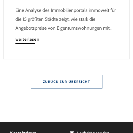
Eine Analyse des Immobilienportals immowelt für
die 15 größten Städte zeigt, wie stark die
Angebotspreise von Eigentumswohnungen mit
zunehmender Entfernung sinken:
weiterlesen
ZURÜCK ZUR ÜBERSICHT
Kontaktdaten
Nachricht senden