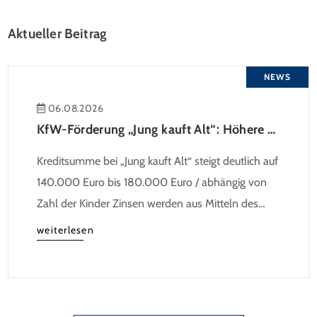
Aktueller Beitrag
NEWS
06.08.2026
KfW-Förderung „Jung kauft Alt“: Höhere Kredite ab August 2026
Kreditsumme bei „Jung kauft Alt“ steigt deutlich auf
140.000 Euro bis 180.000 Euro / abhängig von
Zahl der Kinder Zinsen werden aus Mitteln des
Bundes verbilligt: Heutiger Zins bei 0,53 Prozent
weiterlesen
effektiv bei 35 Jahren Laufzeit und 10 Jahren
Zinsbindung Antragstellende verpflichten sich zu
energetischer Sanierung binnen 54 Monaten nach
Förderzusage / Sanierung in Einzelmaßnahmen […]